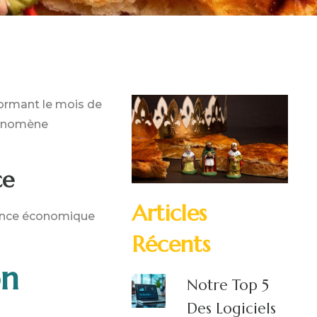
formant le mois de
phénomène
ce
Articles
rtance économique
Récents
on
Notre Top 5
Des Logiciels