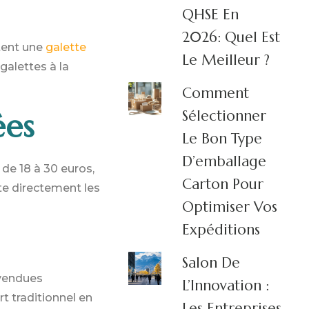
QHSE En
2026: Quel Est
stent une
galette
Le Meilleur ?
galettes à la
Comment
Sélectionner
ées
Le Bon Type
D’emballage
 de 18 à 30 euros,
Carton Pour
cte directement les
Optimiser Vos
Expéditions
Salon De
 vendues
L’Innovation :
 traditionnel en
Les Entreprises