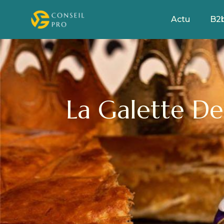
Actu
B2
La Galette Des Rois En Chiffres : Marché, Prix Et