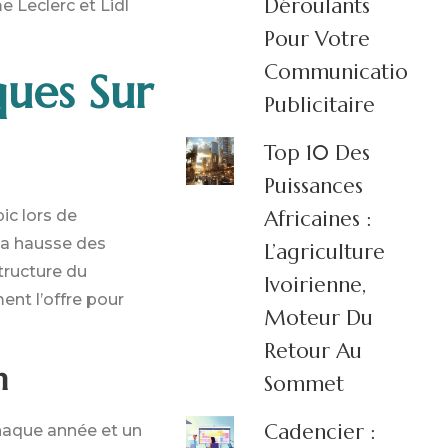
Déroulants
 Leclerc et Lidl
Pour Votre
Communication
ques Sur
Publicitaire
Top 10 Des
Puissances
Africaines :
ic lors de
 La hausse des
L’agriculture
tructure du
Ivoirienne,
ent l’offre pour
Moteur Du
Retour Au
n
Sommet
Cadencier :
chaque année et un