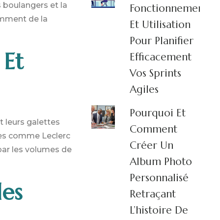
s boulangers et la
Fonctionnement
omment de la
Et Utilisation
Pour Planifier
 Et
Efficacement
Vos Sprints
Agiles
Pourquoi Et
t leurs galettes
Comment
gnes comme Leclerc
Créer Un
 par les volumes de
Album Photo
Personnalisé
des
Retraçant
L’histoire De