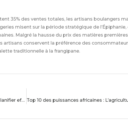
tent 35% des ventes totales, les artisans boulangers ma
eries misent sur la période stratégique de l’Épiphanie,
semaines. Malgré la hausse du prix des matières premièr
s artisans conservent la préférence des consommateurs
lette traditionnelle à la frangipane.
Cadencier : fonctionnement et utilisation pour planifier efficacement vos sprints agiles