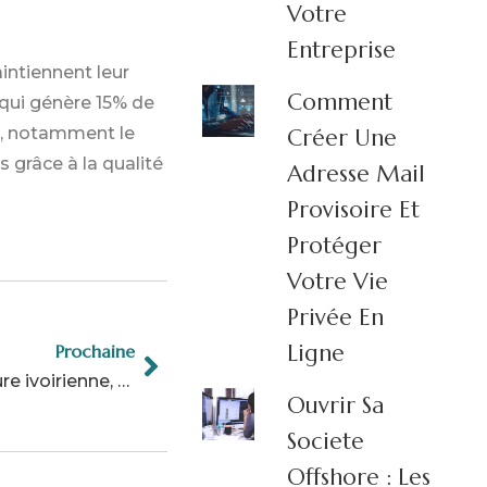
Votre
Entreprise
intiennent leur
Comment
 qui génère 15% de
es, notamment le
Créer Une
 grâce à la qualité
Adresse Mail
Provisoire Et
Protéger
Votre Vie
Privée En
Ligne
Prochaine
Top 10 des puissances africaines : L’agriculture ivoirienne, moteur du retour au sommet
Ouvrir Sa
Societe
Offshore : Les